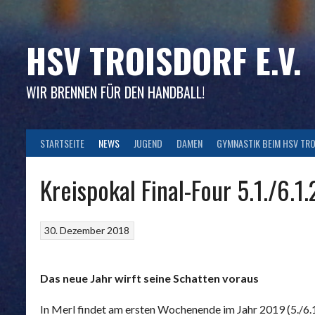
Skip
to
content
HSV TROISDORF E.V.
WIR BRENNEN FÜR DEN HANDBALL!
STARTSEITE
NEWS
JUGEND
DAMEN
GYMNASTIK BEIM HSV TR
Kreispokal Final-Four 5.1./6.1
30. Dezember 2018
Das neue Jahr wirft seine Schatten voraus
In Merl findet am ersten Wochenende im Jahr 2019 (5./6.1