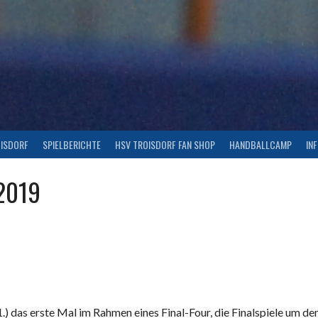
OISDORF
SPIELBERICHTE
HSV TROISDORF FAN SHOP
HANDBALLCAMP
IN
.2019
.) das erste Mal im Rahmen eines Final-Four, die Finalspiele um de