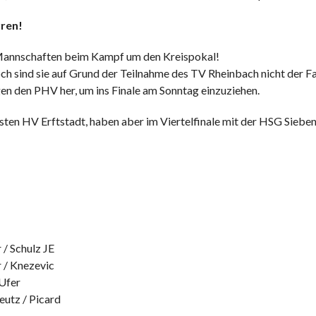
rren!
 Mannschaften beim Kampf um den Kreispokal!
ch sind sie auf Grund der Teilnahme des TV Rheinbach nicht der Fav
n den PHV her, um ins Finale am Sonntag einzuziehen.
en HV Erftstadt, haben aber im Viertelfinale mit der HSG Siebeng
/ Schulz JE
 / Knezevic
 Ufer
utz / Picard