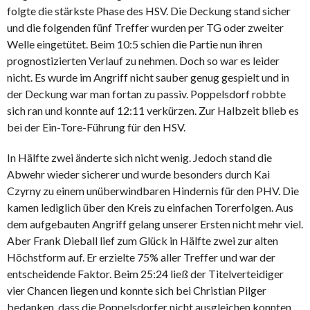
folgte die stärkste Phase des HSV. Die Deckung stand sicher
und die folgenden fünf Treffer wurden per TG oder zweiter
Welle eingetütet. Beim 10:5 schien die Partie nun ihren
prognostizierten Verlauf zu nehmen. Doch so war es leider
nicht. Es wurde im Angriff nicht sauber genug gespielt und in
der Deckung war man fortan zu passiv. Poppelsdorf robbte
sich ran und konnte auf 12:11 verkürzen. Zur Halbzeit blieb es
bei der Ein-Tore-Führung für den HSV.
In Hälfte zwei änderte sich nicht wenig. Jedoch stand die
Abwehr wieder sicherer und wurde besonders durch Kai
Czyrny zu einem unüberwindbaren Hindernis für den PHV. Die
kamen lediglich über den Kreis zu einfachen Torerfolgen. Aus
dem aufgebauten Angriff gelang unserer Ersten nicht mehr viel.
Aber Frank Dieball lief zum Glück in Hälfte zwei zur alten
Höchstform auf. Er erzielte 75% aller Treffer und war der
entscheidende Faktor. Beim 25:24 ließ der Titelverteidiger
vier Chancen liegen und konnte sich bei Christian Pilger
bedanken, dass die Poppelsdorfer nicht ausgleichen konnten.