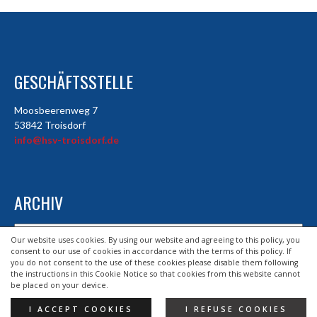
GESCHÄFTSSTELLE
Moosbeerenweg 7
53842 Troisdorf
info@hsv-troisdorf.de
ARCHIV
Archiv
Our website uses cookies. By using our website and agreeing to this policy, you
consent to our use of cookies in accordance with the terms of this policy. If
you do not consent to the use of these cookies please disable them following
the instructions in this Cookie Notice so that cookies from this website cannot
© 2026 HSV TROISDORF E.V.
be placed on your device.
DESIGND BY HSV TROISDORF E.V.
I ACCEPT COOKIES
I REFUSE COOKIES