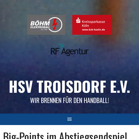
Skip
to
content
HSV TROISDORF E.V.
WIR BRENNEN FÜR DEN HANDBALL!
Big-Points im Abstiegsendspiel