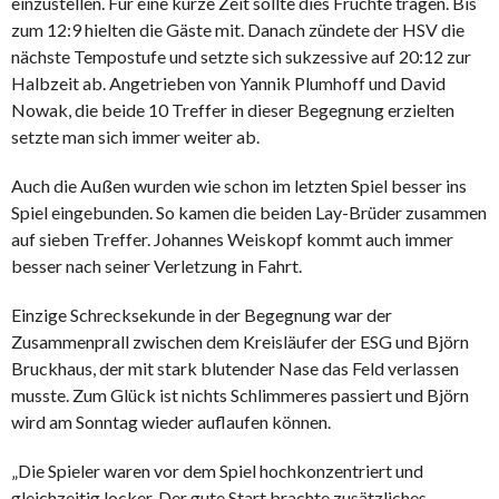
einzustellen. Für eine kurze Zeit sollte dies Früchte tragen. Bis
zum 12:9 hielten die Gäste mit. Danach zündete der HSV die
nächste Tempostufe und setzte sich sukzessive auf 20:12 zur
Halbzeit ab. Angetrieben von Yannik Plumhoff und David
Nowak, die beide 10 Treffer in dieser Begegnung erzielten
setzte man sich immer weiter ab.
Auch die Außen wurden wie schon im letzten Spiel besser ins
Spiel eingebunden. So kamen die beiden Lay-Brüder zusammen
auf sieben Treffer. Johannes Weiskopf kommt auch immer
besser nach seiner Verletzung in Fahrt.
Einzige Schrecksekunde in der Begegnung war der
Zusammenprall zwischen dem Kreisläufer der ESG und Björn
Bruckhaus, der mit stark blutender Nase das Feld verlassen
musste. Zum Glück ist nichts Schlimmeres passiert und Björn
wird am Sonntag wieder auflaufen können.
„Die Spieler waren vor dem Spiel hochkonzentriert und
gleichzeitig locker. Der gute Start brachte zusätzliches