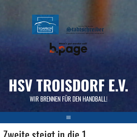
Skip
to
content
HSV TROISDORF E.V.
WIR BRENNEN FÜR DEN HANDBALL!
Zweite steigt in die 1.