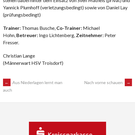
stehen dabei hinter dem Einsatz von Sven Matheis (privat) und
Yannick Plumhoff (verletzungsbedingt) sowie von Daniel Lay
(prüfungsbedingt)
Trainer:
Thomas Busche,
Co-Trainer:
Michael
Hohn,
Betreuer:
Ingo Lichtenberg,
Zeitnehmer:
Peter
Fresser.
Christian Lange
(Männerwart HSV Troisdorf)
POST
←
Aus Niederlagen lernt man
Nach vorne schauen
→
auch
NAVIGATION