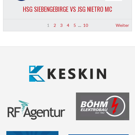
HSG SIEBENGEBIRGE VS JSG NIETRO MC
1
2
3
4
5
…
10
Weiter