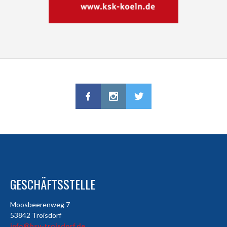
GESCHÄFTSSTELLE
Moosbeerenweg 7
53842 Troisdorf
info@hsv-troisdorf.de