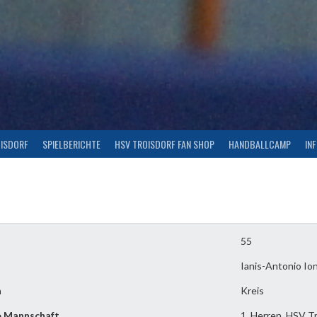
OISDORF
SPIELBERICHTE
HSV TROISDORF FAN SHOP
HANDBALLCAMP
IN
55
Ianis-Antonio Io
n
Kreis
e Mannschaft
1. Herren, HSV Tr