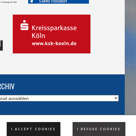
RCHIV
hiv
I ACCEPT COOKIES
I REFUSE COOKIES
DESIGND BY HSV TROISDORF E.V.