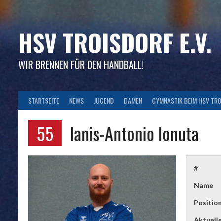
Skip
to
content
HSV TROISDORF E.V.
WIR BRENNEN FÜR DEN HANDBALL!
STARTSEITE
NEWS
JUGEND
DAMEN
GYMNASTIK BEIM HSV TR
55
Ianis-Antonio Ionuta
#
Name
Positio
Aktuell