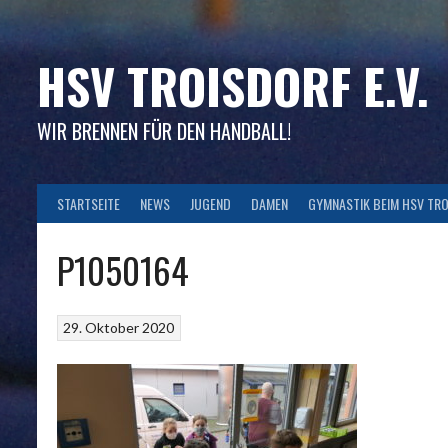
Skip
to
content
HSV TROISDORF E.V.
WIR BRENNEN FÜR DEN HANDBALL!
STARTSEITE
NEWS
JUGEND
DAMEN
GYMNASTIK BEIM HSV TR
P1050164
29. Oktober 2020