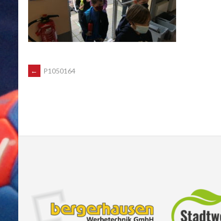
POST
←
P1050164
NAVIGATION