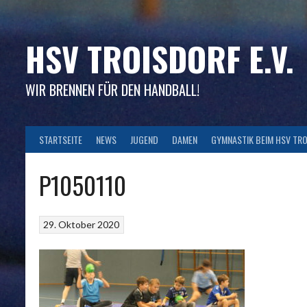
Skip
to
content
HSV TROISDORF E.V.
WIR BRENNEN FÜR DEN HANDBALL!
STARTSEITE
NEWS
JUGEND
DAMEN
GYMNASTIK BEIM HSV TR
P1050110
29. Oktober 2020