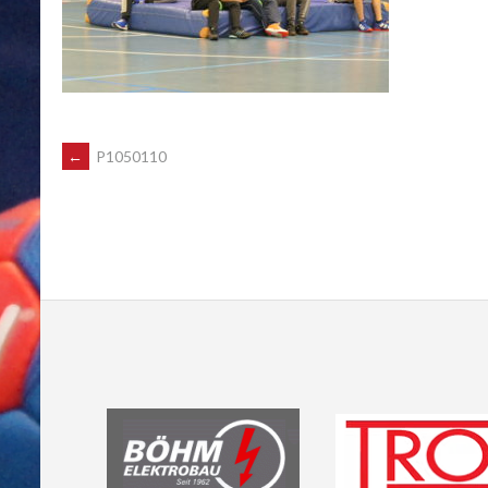
POST
←
P1050110
NAVIGATION