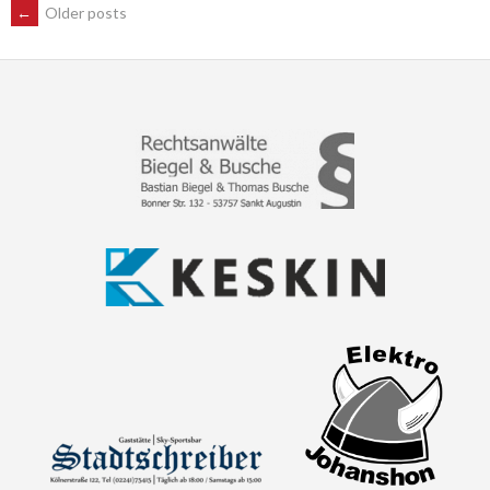
POSTS
←
Older posts
NAVIGATION