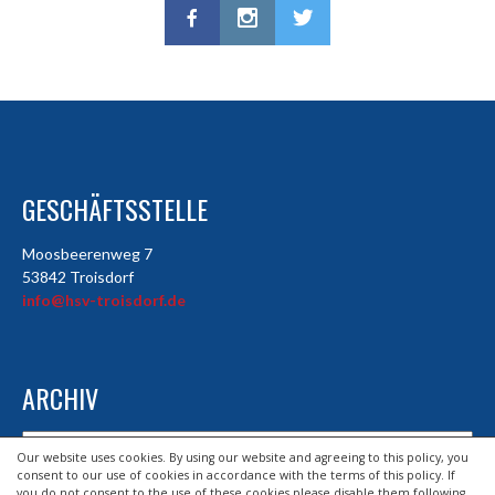
GESCHÄFTSSTELLE
Moosbeerenweg 7
53842 Troisdorf
info@hsv-troisdorf.de
ARCHIV
Archiv
Our website uses cookies. By using our website and agreeing to this policy, you
consent to our use of cookies in accordance with the terms of this policy. If
you do not consent to the use of these cookies please disable them following