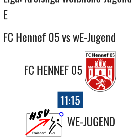
E
FC Hennef 05 vs wE-Jugend
FC HENNEF 05
11:15
WE-JUGEND