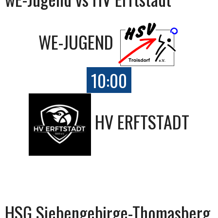
WE-JUGEND
10:00
HV ERFTSTADT
HSG Siebengebirge-Thomasberg