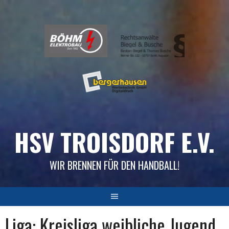
Skip
to
content
HSV TROISDORF E.V.
WIR BRENNEN FÜR DEN HANDBALL!
Liga:
Kreisliga weibliche Jugend