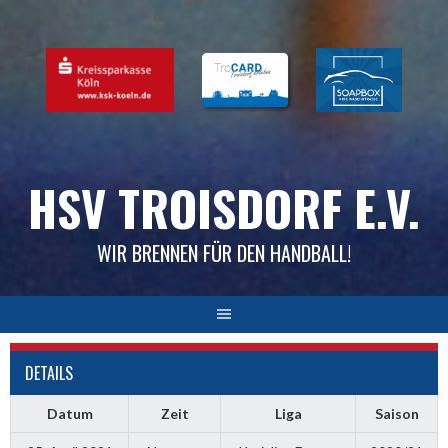
Skip
to
content
HSV TROISDORF E.V.
WIR BRENNEN FÜR DEN HANDBALL!
DETAILS
Datum
Zeit
Liga
Saison