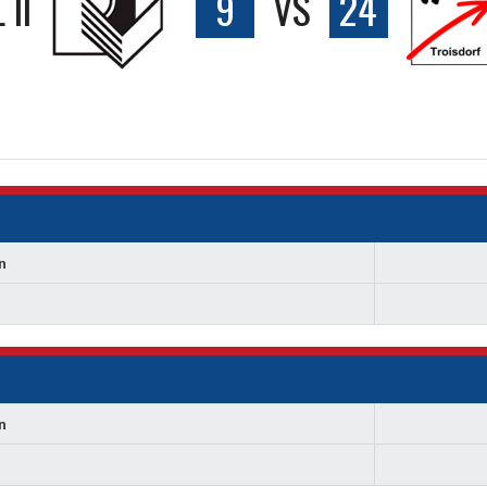
II
9
VS
24
n
n