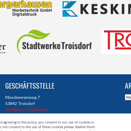
GESCHÄFTSSTELLE
A
Arc
Moosbeerenweg 7
53842 Troisdorf
info@hsv-troisdorf.de
d agreeing to this policy, you consent to our use of cookies in
do not consent to the use of these cookies please disable them