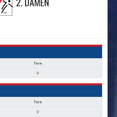
2. DAMEN
Tore
0
Tore
0