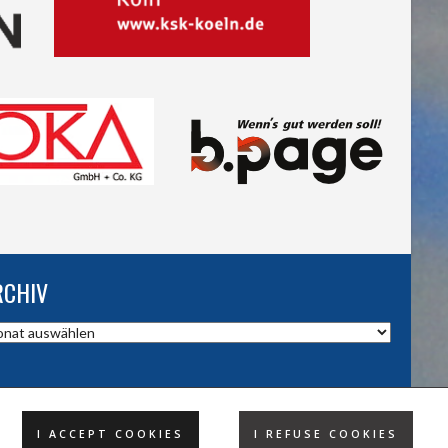
RCHIV
hiv
I ACCEPT COOKIES
I REFUSE COOKIES
DESIGND BY HSV TROISDORF E.V.