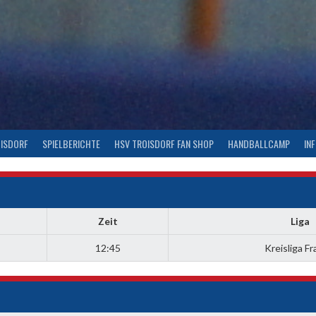
OISDORF
SPIELBERICHTE
HSV TROISDORF FAN SHOP
HANDBALLCAMP
IN
Zeit
Liga
12:45
Kreisliga F