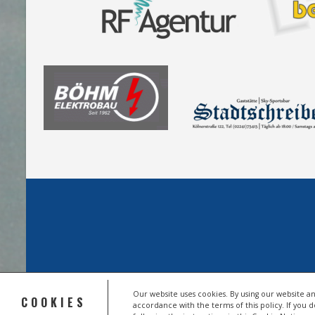
Our website uses cookies. By using our website an
COOKIES
accordance with the terms of this policy. If you 
© 2026 HSV TROISDORF E.V.