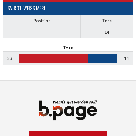
SV ROT-WEISS MERL
Position
Tore
14
Tore
33
14