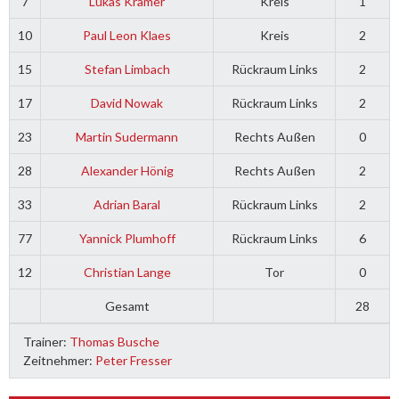
7
Lukas Krämer
Kreis
1
10
Paul Leon Klaes
Kreis
2
15
Stefan Limbach
Rückraum Links
2
17
David Nowak
Rückraum Links
2
23
Martin Sudermann
Rechts Außen
0
28
Alexander Hönig
Rechts Außen
2
33
Adrian Baral
Rückraum Links
2
77
Yannick Plumhoff
Rückraum Links
6
12
Christian Lange
Tor
0
Gesamt
28
Trainer:
Thomas Busche
Zeitnehmer:
Peter Fresser