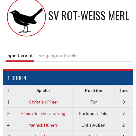
SV ROT-WEISS MERL
Spielbericht
vergangene Spiele
1. HERREN
#
Spieler
Position
Tore
1
Christian Pilger
Tor
0
3
Simon-Joschua Lücking
Rückraum Links
9
4
Yannick Hüners
Links Außen
2