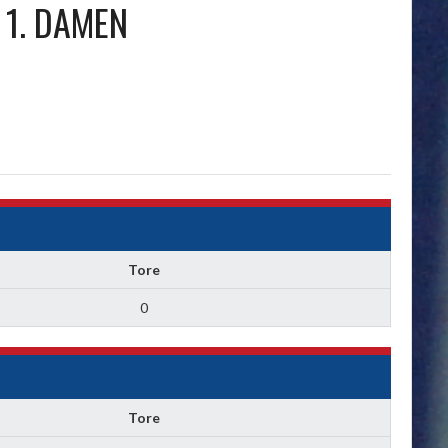
1. DAMEN
Tore
0
Tore