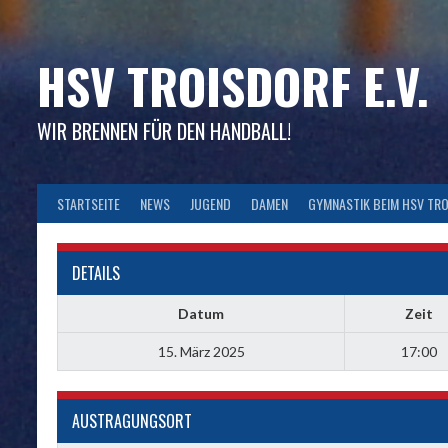
Skip
to
content
HSV TROISDORF E.V.
WIR BRENNEN FÜR DEN HANDBALL!
STARTSEITE
NEWS
JUGEND
DAMEN
GYMNASTIK BEIM HSV TR
DETAILS
Datum
Zeit
15. März 2025
17:00
AUSTRAGUNGSORT