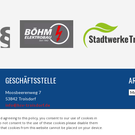
GESCHÄFTSSTELLE
A
Arc
Moosbeerenweg 7
53842 Troisdorf
info@hsv-troisdorf.de
d agreeing to this policy, you consent to our use of cookies in
do not consent to the use of these cookies please disable them
so that cookies from this website cannot be placed on your device.