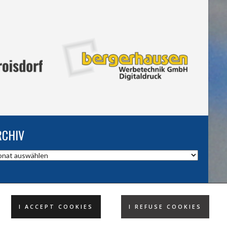
RCHIV
hiv
I ACCEPT COOKIES
I REFUSE COOKIES
DESIGND BY HSV TROISDORF E.V.