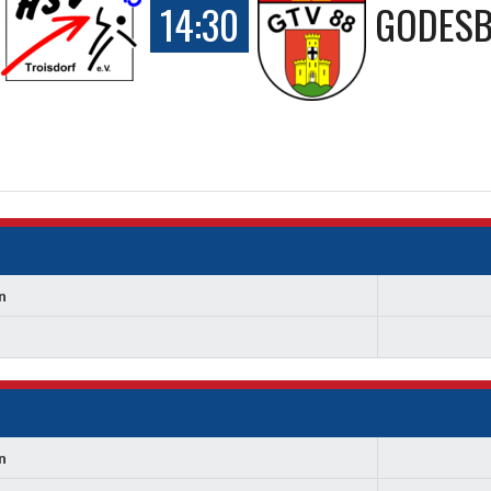
14:30
GODESB
n
n