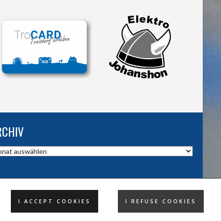
RCHIV
hiv
I ACCEPT COOKIES
I REFUSE COOKIES
DESIGND BY HSV TROISDORF E.V.