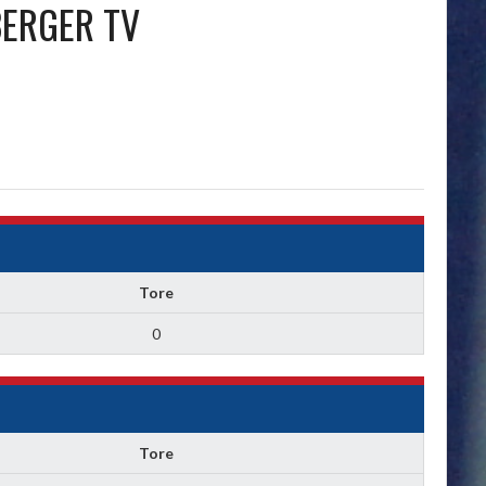
ERGER TV
Tore
0
Tore