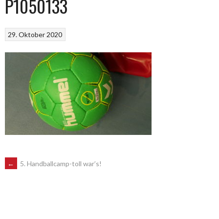
P1050133
29. Oktober 2020
POST
←
5. Handballcamp-toll war’s!
NAVIGATION