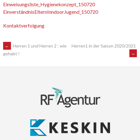
Einweisungsliste_Hygienekonzept_150720
EinverständnisElternInndoorJugend_150720
Kontaktverfolgung
POST
←
Herren 1 und Herren 2 : wie
Herren1 in der Saison 2020/2021
→
gehabt !
NAVIGATION