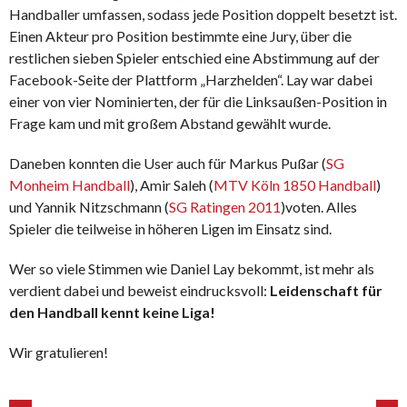
Handballer umfassen, sodass jede Position doppelt besetzt ist.
Einen Akteur pro Position bestimmt
e
eine Jury, über die
restlichen sieben Spieler entsch
ied
eine Abstimmung auf der
Facebook-Seite der Plattform „Harzhelden“. Lay
war
dabei
einer von vier Nominierten, der für die Linksaußen-Position in
Frage k
am
und mit großem Abstand gewählt wurde
.
Daneben konnten die User auch für
Markus Pußar (
SG
Monheim Handball
), Amir Saleh (
MTV Köln 1850 Handball
)
und Yannik Nitzschmann (
SG Ratingen 2011
)
voten.
Alles
Spieler die
teilweise in
höheren Ligen im Einsatz sind.
Wer so viele Stimmen
wie Daniel Lay
bekommt, ist mehr als
verdient dabei und beweist eindrucksvoll:
Leidenschaft für
den Handball kennt keine Liga!
Wir gratulieren!