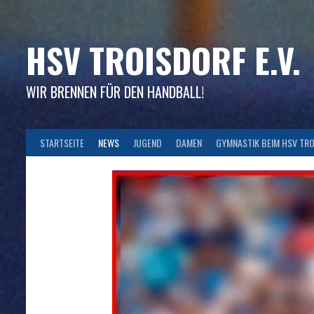
Skip
to
content
HSV TROISDORF E.V.
WIR BRENNEN FÜR DEN HANDBALL!
STARTSEITE
NEWS
JUGEND
DAMEN
GYMNASTIK BEIM HSV TR