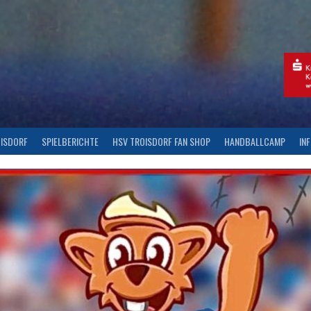
OISDORF
SPIELBERICHTE
HSV TROISDORF FAN SHOP
HANDBALLCAMP
IN