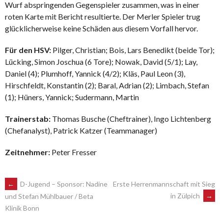
Wurf abspringenden Gegenspieler zusammen, was in einer
roten Karte mit Bericht resultierte. Der Merler Spieler trug
glücklicherweise keine Schäden aus diesem Vorfall hervor.
Für den HSV:
Pilger, Christian; Bois, Lars Benedikt (beide Tor);
Lücking, Simon Joschua (6 Tore); Nowak, David (5/1); Lay,
Daniel (4); Plumhoff, Yannick (4/2); Kläs, Paul Leon (3),
Hirschfeldt, Konstantin (2); Baral, Adrian (2); Limbach, Stefan
(1); Hüners, Yannick; Sudermann, Martin
Trainerstab:
Thomas Busche (Cheftrainer), Ingo Lichtenberg
(Chefanalyst), Patrick Katzer (Teammanager)
Zeitnehmer:
Peter Fresser
POST
←
D-Jugend – Sponsor: Nadine
Erste Herrenmannschaft mit Sieg
in Zülpich
→
und Stefan Mühlbauer / Beta
Klinik Bonn
NAVIGATION