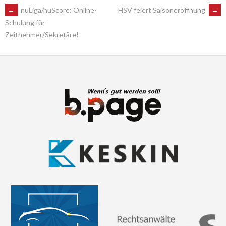
POST
←
nuLiga/nuScore: Online-
HSV feiert Saisoneröffnung
→
Schulung für
Zeitnehmer/Sekretäre!
NAVIGATION