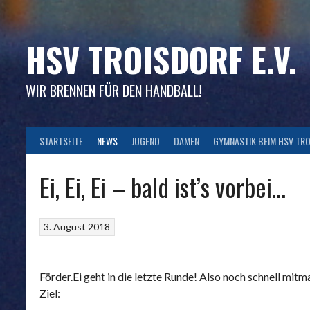
Skip
to
content
HSV TROISDORF E.V.
WIR BRENNEN FÜR DEN HANDBALL!
STARTSEITE
NEWS
JUGEND
DAMEN
GYMNASTIK BEIM HSV TR
Ei, Ei, Ei – bald ist’s vorbei…
3. August 2018
Förder.Ei geht in die letzte Runde! Also noch schnell mit
Ziel: