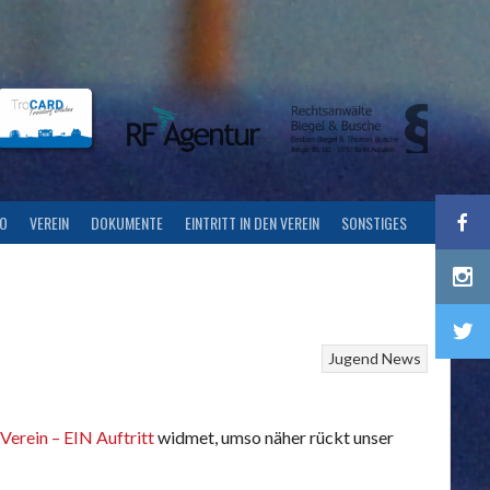
FO
VEREIN
DOKUMENTE
EINTRITT IN DEN VEREIN
SONSTIGES
Jugend
News
Verein – EIN Auftritt
widmet, umso näher rückt unser