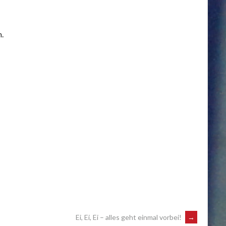
n.
Ei, Ei, Ei – alles geht einmal vorbei!
→