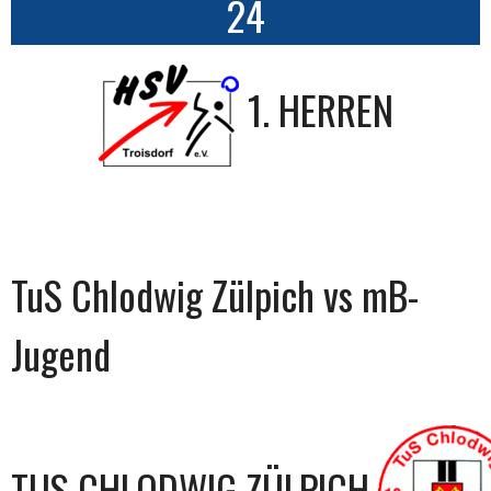
24
1. HERREN
TuS Chlodwig Zülpich vs mB-
Jugend
TUS CHLODWIG ZÜLPICH