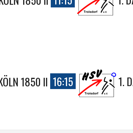
KÖLN 1850 II
16:15
1. 