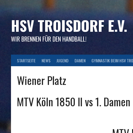
Skip
to
content
HSV TROISDORF E.V.
WIR BRENNEN FÜR DEN HANDBALL!
STARTSEITE
NEWS
JUGEND
DAMEN
GYMNASTIK BEIM HSV TR
Wiener Platz
MTV Köln 1850 II vs 1. Damen
MTV 