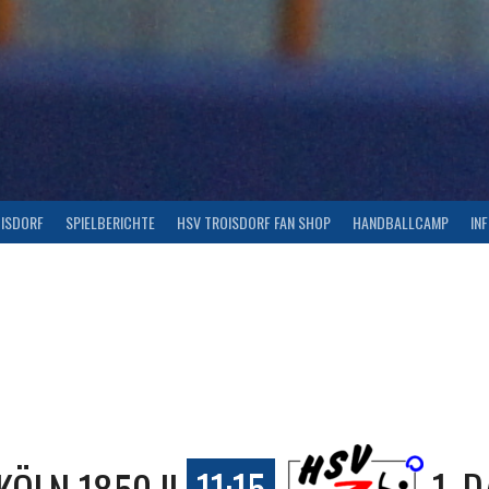
OISDORF
SPIELBERICHTE
HSV TROISDORF FAN SHOP
HANDBALLCAMP
IN
KÖLN 1850 II
11:15
1. 