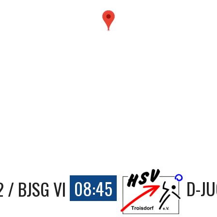
 / BJSG VI
08:45
D-J