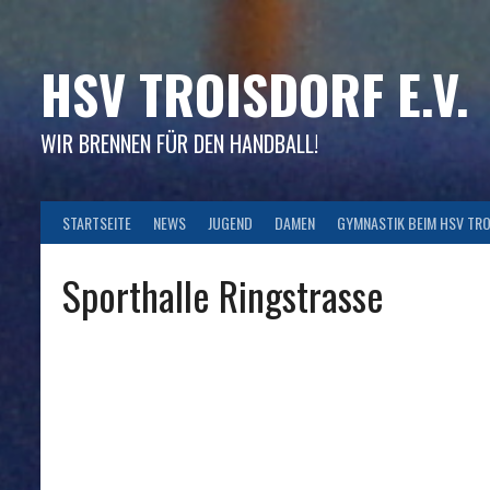
Skip
to
content
HSV TROISDORF E.V.
WIR BRENNEN FÜR DEN HANDBALL!
STARTSEITE
NEWS
JUGEND
DAMEN
GYMNASTIK BEIM HSV TR
Sporthalle Ringstrasse