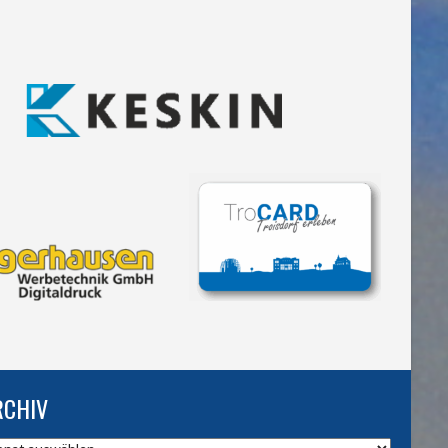
RCHIV
hiv