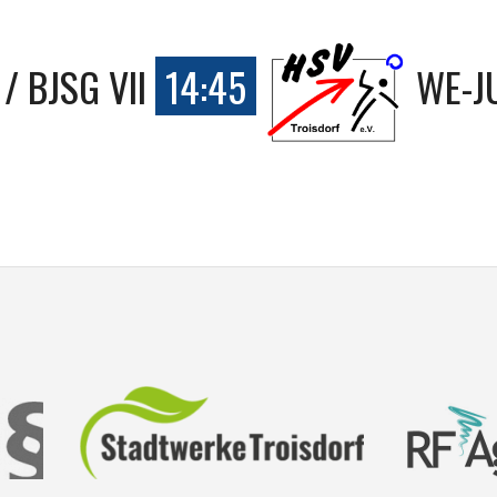
/ BJSG VII
14:45
WE-J