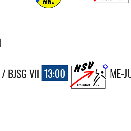
d
 / BJSG VII
13:00
ME-J
d