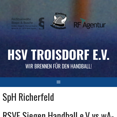
Skip
to
content
HSV TROISDORF E.V.
WIR BRENNEN FÜR DEN HANDBALL!
SpH Richerfeld
RSVE Siegen Handball e.V vs wA-