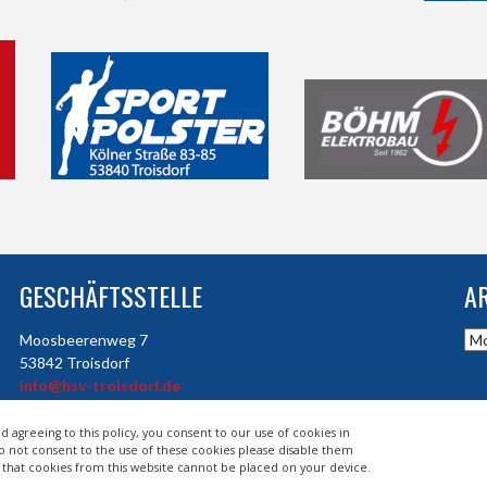
GESCHÄFTSSTELLE
A
Arc
Moosbeerenweg 7
53842 Troisdorf
info@hsv-troisdorf.de
d agreeing to this policy, you consent to our use of cookies in
do not consent to the use of these cookies please disable them
so that cookies from this website cannot be placed on your device.