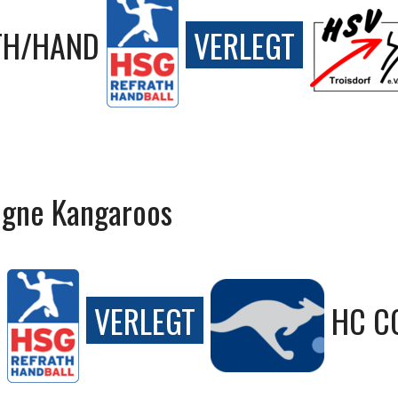
TH/HAND
VERLEGT
ogne Kangaroos
VERLEGT
HC C