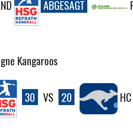
AND
ABGESAGT
ogne Kangaroos
30
VS
20
HC