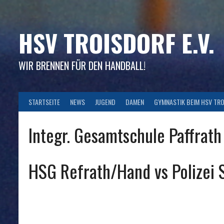
Skip
to
content
HSV TROISDORF E.V.
WIR BRENNEN FÜR DEN HANDBALL!
STARTSEITE
NEWS
JUGEND
DAMEN
GYMNASTIK BEIM HSV TR
Integr. Gesamtschule Paffrath
HSG Refrath/Hand vs Polizei S