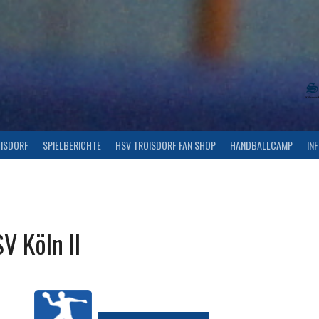
OISDORF
SPIELBERICHTE
HSV TROISDORF FAN SHOP
HANDBALLCAMP
IN
V Köln II