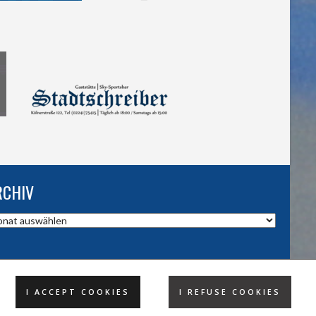
RCHIV
hiv
I ACCEPT COOKIES
I REFUSE COOKIES
DESIGND BY HSV TROISDORF E.V.