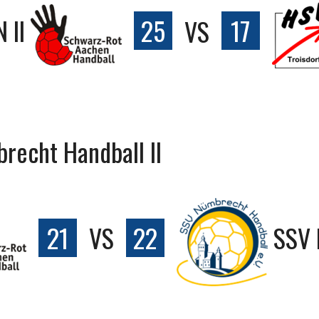
 II
25
VS
17
recht Handball II
21
VS
22
SSV 