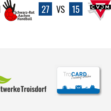
I
27
VS
15