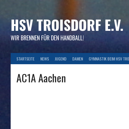
Skip
to
content
HSV TROISDORF E.V.
WIR BRENNEN FÜR DEN HANDBALL!
STARTSEITE
NEWS
JUGEND
DAMEN
GYMNASTIK BEIM HSV TR
AC1A Aachen