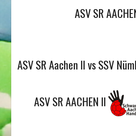
ASV SR AACHEN
ASV SR Aachen II vs SSV Nümb
ASV SR AACHEN II