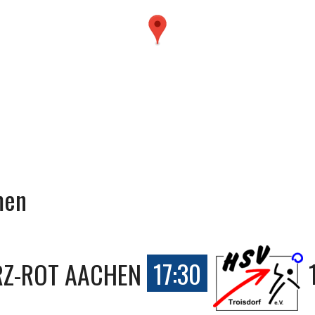
men
Z-ROT AACHEN
17:30