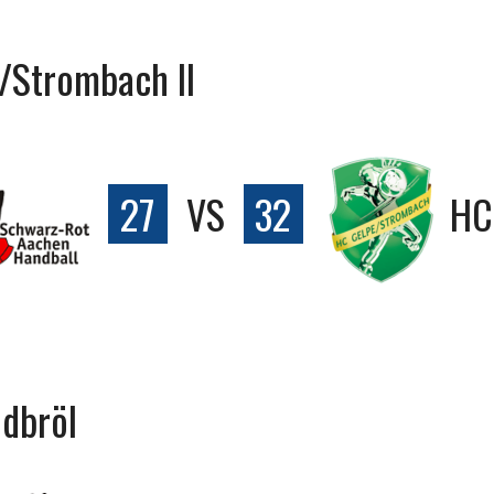
/Strombach II
27
VS
32
HC
ldbröl