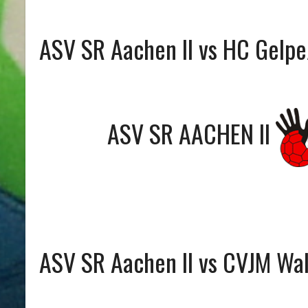
ASV SR Aachen II vs HC Gelpe
ASV SR AACHEN II
ASV SR Aachen II vs CVJM Wa