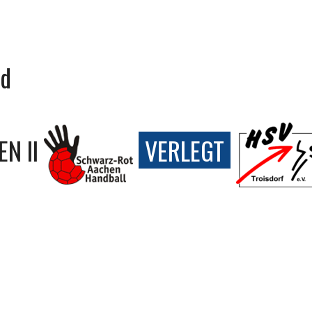
nd
N II
VERLEGT