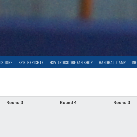
OISDORF
SPIELBERICHTE
HSV TROISDORF FAN SHOP
HANDBALLCAMP
IN
Round 3
Round 4
Round 3