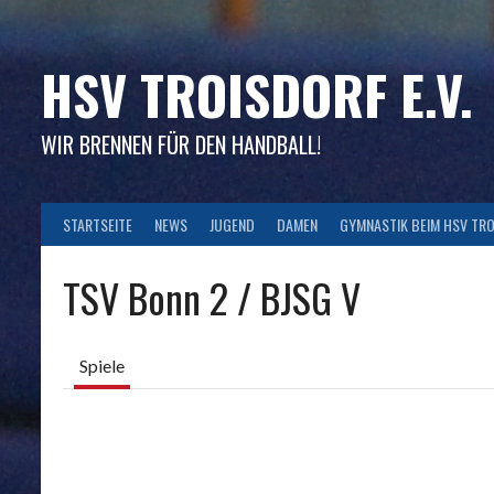
Skip
to
content
HSV TROISDORF E.V.
WIR BRENNEN FÜR DEN HANDBALL!
STARTSEITE
NEWS
JUGEND
DAMEN
GYMNASTIK BEIM HSV TR
TSV Bonn 2 / BJSG V
Spiele