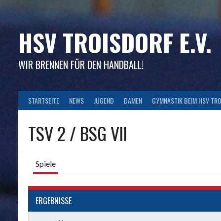
Skip
to
content
HSV TROISDORF E.V.
WIR BRENNEN FÜR DEN HANDBALL!
STARTSEITE
NEWS
JUGEND
DAMEN
GYMNASTIK BEIM HSV TR
TSV 2 / BSG VII
Spiele
ERGEBNISSE