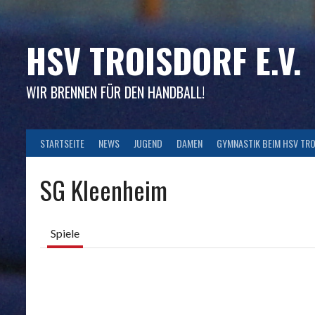
Skip
to
content
HSV TROISDORF E.V.
WIR BRENNEN FÜR DEN HANDBALL!
STARTSEITE
NEWS
JUGEND
DAMEN
GYMNASTIK BEIM HSV TR
SG Kleenheim
Spiele