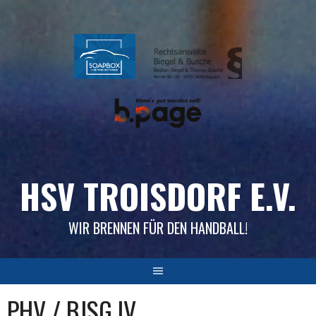
Skip
to
content
HSV TROISDORF E.V.
WIR BRENNEN FÜR DEN HANDBALL!
PHV / BJSG IV