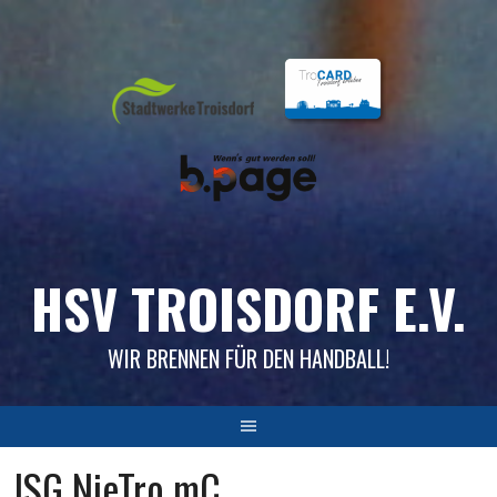
Skip
to
content
HSV TROISDORF E.V.
WIR BRENNEN FÜR DEN HANDBALL!
JSG NieTro mC