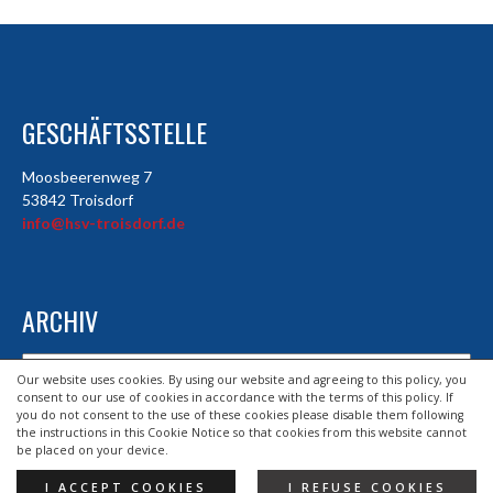
GESCHÄFTSSTELLE
Moosbeerenweg 7
53842 Troisdorf
info@hsv-troisdorf.de
ARCHIV
Archiv
Our website uses cookies. By using our website and agreeing to this policy, you
consent to our use of cookies in accordance with the terms of this policy. If
you do not consent to the use of these cookies please disable them following
the instructions in this Cookie Notice so that cookies from this website cannot
© 2026 HSV TROISDORF E.V.
be placed on your device.
DESIGND BY HSV TROISDORF E.V.
I ACCEPT COOKIES
I REFUSE COOKIES