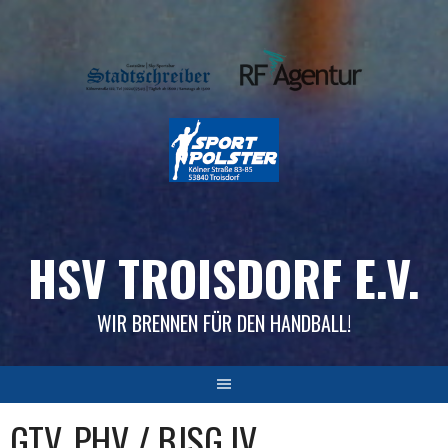
Skip
to
content
HSV TROISDORF E.V.
WIR BRENNEN FÜR DEN HANDBALL!
GTV_PHV / BJSG IV