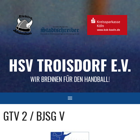
Skip
to
content
HSV TROISDORF E.V.
WIR BRENNEN FÜR DEN HANDBALL!
GTV 2 / BJSG V