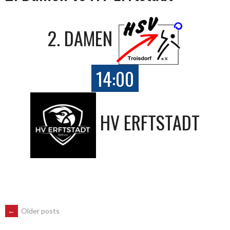
2. DAMEN
14:00
HV ERFTSTADT
POSTS
←
Older posts