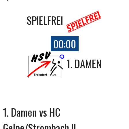
SPIELFREI
00:00
1. DAMEN
1. Damen vs HC
Gelpe/Strombach II