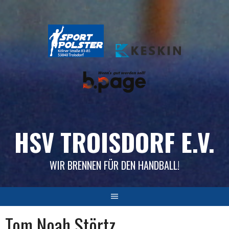
Skip
to
content
HSV TROISDORF E.V.
WIR BRENNEN FÜR DEN HANDBALL!
Tom Noah Störtz