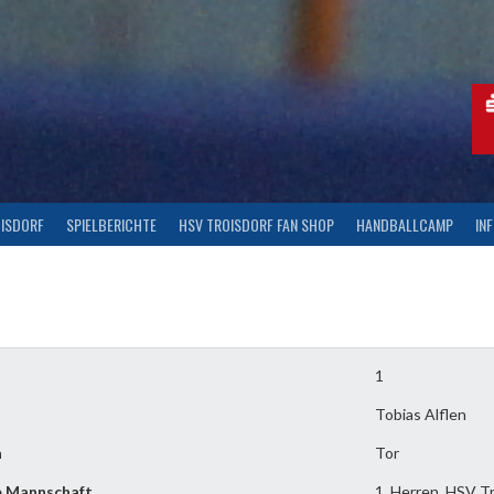
OISDORF
SPIELBERICHTE
HSV TROISDORF FAN SHOP
HANDBALLCAMP
IN
1
Tobias Alflen
n
Tor
e Mannschaft
1. Herren, HSV Tr