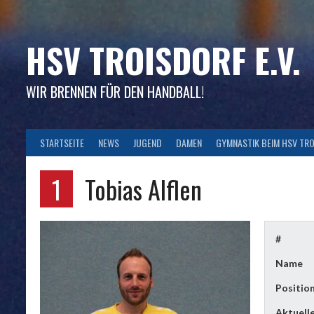
Skip
to
content
HSV TROISDORF E.V.
WIR BRENNEN FÜR DEN HANDBALL!
STARTSEITE
NEWS
JUGEND
DAMEN
GYMNASTIK BEIM HSV TR
1
Tobias Alflen
#
Name
Positio
Aktuell