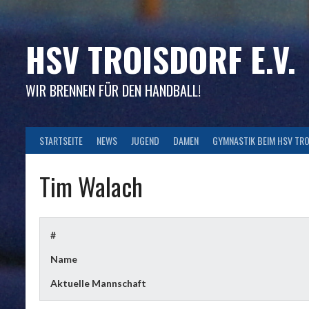
Skip
to
content
HSV TROISDORF E.V.
WIR BRENNEN FÜR DEN HANDBALL!
STARTSEITE
NEWS
JUGEND
DAMEN
GYMNASTIK BEIM HSV TR
Tim Walach
#
Name
Aktuelle Mannschaft