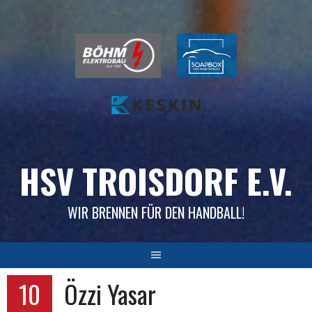
Skip
to
content
HSV TROISDORF E.V.
WIR BRENNEN FÜR DEN HANDBALL!
10
Özzi Yasar