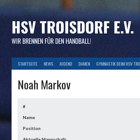
Skip
to
content
HSV TROISDORF E.V.
WIR BRENNEN FÜR DEN HANDBALL!
STARTSEITE
NEWS
JUGEND
DAMEN
GYMNASTIK BEIM HSV TR
Noah Markov
#
Name
Position
Aktuelle Mannschaft