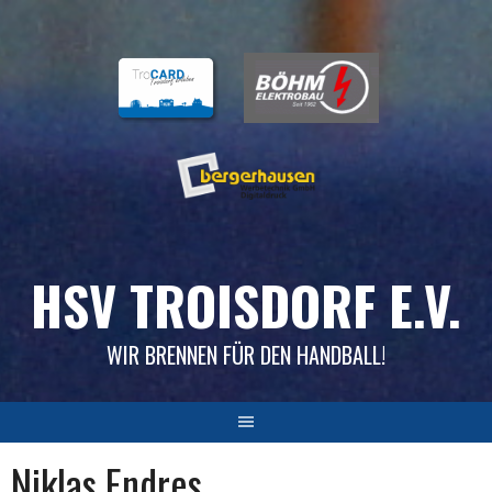
Skip
to
content
HSV TROISDORF E.V.
WIR BRENNEN FÜR DEN HANDBALL!
Niklas Endres