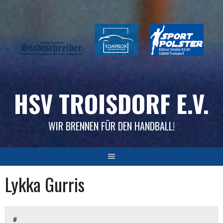
Skip
to
content
HSV TROISDORF E.V.
WIR BRENNEN FÜR DEN HANDBALL!
Lykka Gurris
#