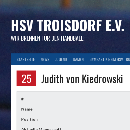
Skip
to
content
HSV TROISDORF E.V.
WIR BRENNEN FÜR DEN HANDBALL!
STARTSEITE
NEWS
JUGEND
DAMEN
GYMNASTIK BEIM HSV TR
25
Judith von Kiedrowski
#
Name
Position
Aktuelle Mannschaft