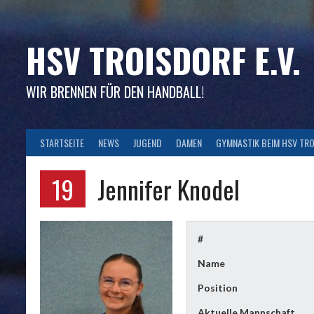
Skip
to
content
HSV TROISDORF E.V.
WIR BRENNEN FÜR DEN HANDBALL!
STARTSEITE
NEWS
JUGEND
DAMEN
GYMNASTIK BEIM HSV TR
19
Jennifer Knodel
#
Name
Position
Aktuelle Mannschaft