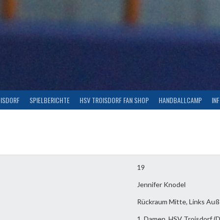
OISDORF
SPIELBERICHTE
HSV TROISDORF FAN SHOP
HANDBALLCAMP
IN
19
Jennifer Knodel
Rückraum Mitte, Links Au
1. Damen, HSV Troisdorf (