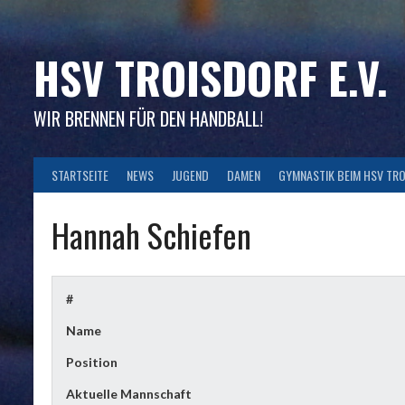
Skip
to
content
HSV TROISDORF E.V.
WIR BRENNEN FÜR DEN HANDBALL!
STARTSEITE
NEWS
JUGEND
DAMEN
GYMNASTIK BEIM HSV TR
Hannah Schiefen
#
Name
Position
Aktuelle Mannschaft