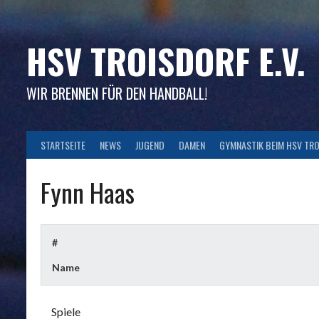
Skip
to
content
HSV TROISDORF E.V.
WIR BRENNEN FÜR DEN HANDBALL!
STARTSEITE
NEWS
JUGEND
DAMEN
GYMNASTIK BEIM HSV TR
Fynn Haas
#
Name
Spiele